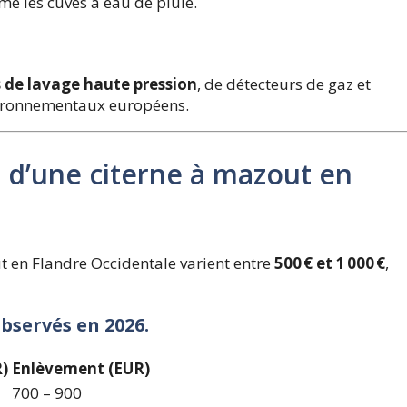
e les cuves à eau de pluie.
 de lavage haute pression
, de détecteurs de gaz et
vironnementaux européens.
 d’une citerne à mazout en
 en Flandre Occidentale varient entre
500 € et 1 000 €
,
bservés en 2026.
)
Enlèvement (EUR)
700 – 900