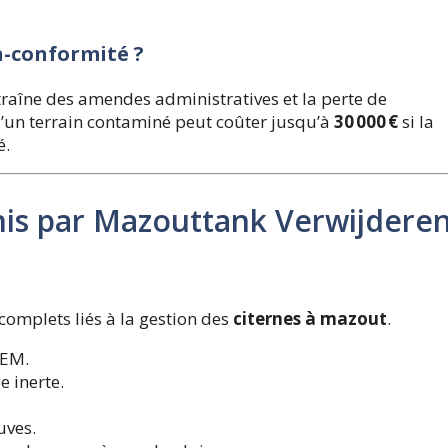
n-conformité ?
traîne des amendes administratives et la perte de
d’un terrain contaminé peut coûter jusqu’à
30 000 €
si la
é.
rnis par Mazouttank Verwijdere
complets liés à la gestion des
citernes à mazout
.
REM.
 inerte.
uves.