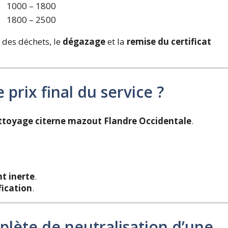
1000 – 1800
1800 – 2500
 des déchets, le
dégazage
et la
remise du certificat
 prix final du service ?
toyage citerne mazout Flandre Occidentale
.
t inerte
.
fication
.
plète de neutralisation d’une