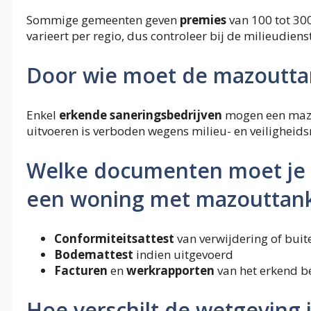
Sommige gemeenten geven
premies
van 100 tot 300
varieert per regio, dus controleer bij de milieudienst
Door wie moet de mazoutta
Enkel
erkende saneringsbedrijven
mogen een mazou
uitvoeren is verboden wegens milieu- en veiligheidsr
Welke documenten moet je 
een woning met mazouttan
Conformiteitsattest
van verwijdering of buit
Bodemattest
indien uitgevoerd
Facturen
en
werkrapporten
van het erkend be
Hoe verschilt de wetgeving 