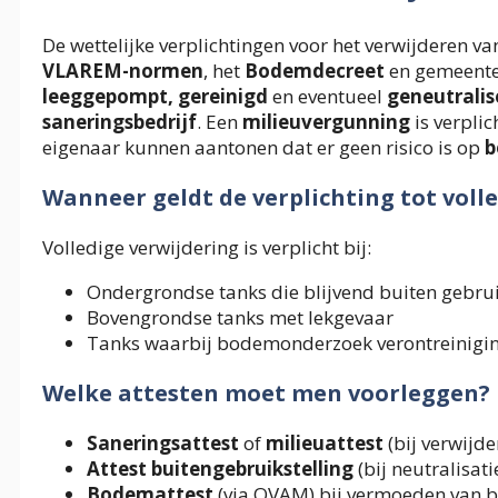
De wettelijke verplichtingen voor het verwijderen v
VLAREM-normen
, het
Bodemdecreet
en gemeentel
leeggepompt, gereinigd
en eventueel
geneutralis
saneringsbedrijf
. Een
milieuvergunning
is verplic
eigenaar kunnen aantonen dat er geen risico is op
b
Wanneer geldt de verplichting tot voll
Volledige verwijdering is verplicht bij:
Ondergrondse tanks die blijvend buiten gebru
Bovengrondse tanks met lekgevaar
Tanks waarbij bodemonderzoek verontreinigi
Welke attesten moet men voorleggen?
Saneringsattest
of
milieuattest
(bij verwijde
Attest buitengebruikstelling
(bij neutralisat
Bodemattest
(via OVAM) bij vermoeden van 